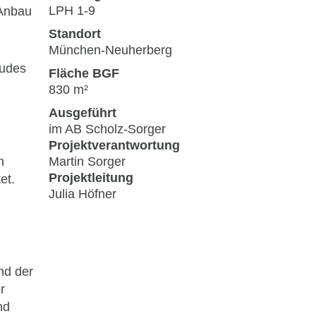
LPH 1-9
 Anbau
Standort
München-Neuherberg
äudes
Fläche BGF
830 m²
Ausgeführt
im AB Scholz-Sorger
Projektverantwortung
n
Martin Sorger
Projektleitung
et.
Julia Höfner
nd der
r
nd