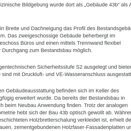
dizinische Bildgebung wurde dort als „Gebäude 43b“ als
 in Breite und Dachneigung das Profil des Bestandsgeb
5 m. Das zweigeschossige Gebäude beherbergt im
choss Büros und einen mittels Trennwand flexibel
der Durchgang zum Bestandsbau möglich.
 gentechnischen Sicherheitsstufe S2 ausgelegt und biete
 sind mit Druckluft- und VE-Wasseranschluss ausgestatt
en Gebäudeausstattung befinden sich im Keller des
ügig erweitert wurde. Da bereits der Bestandsbau in
auch beim Neubau Anwendung finden. Trotz der analogen
etrie hebt sich der Bau 43b optisch gewollt ab. Währe
hichteten Holzbretterschalung verkleidet ist, erhielt de
blauen, zementgebundenen Holzfaser-Fassadenplatten u