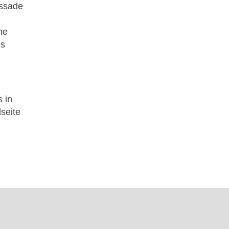
assade
ne
es
s in
seite