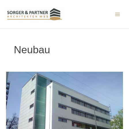
Neubau
Neubau
Laborgebäude
–
Klinikum
rechts
der
Isar