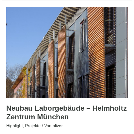
Neubau
Laborgebäude
–
Helmholtz
Zentrum
München
Neubau Laborgebäude – Helmholtz
Zentrum München
Highlight
,
Projekte
/ Von
oliver